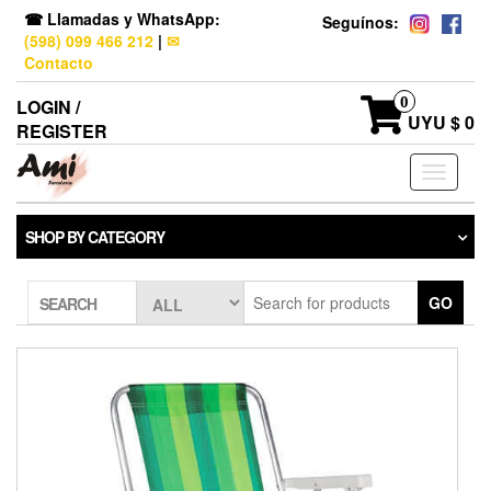
☎ Llamadas y WhatsApp:
Seguínos:
(598) 099 466 212
|
✉
Contacto
0
LOGIN /
UYU $ 0
REGISTER
Toggle
navigati
SHOP BY CATEGORY
GO
SEARCH