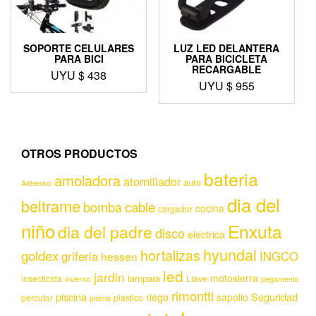
SOPORTE CELULARES
LUZ LED DELANTERA
PARA BICI
PARA BICICLETA
RECARGABLE
UYU $
438
UYU $
955
OTROS PRODUCTOS
bateria
amoladora
atornillador
auto
Adhesivo
dia del
beltrame
bomba
cable
cocina
cargador
niño
Enxuta
dia del padre
disco
electrica
hyundai
hortalizas
goldex
griferia
INGCO
hessen
led
jardin
motosierra
lampara
insecticida
Llave
invierno
pegamento
rimontti
piscina
riego
Seguridad
sapolio
percutor
plastico
pistola