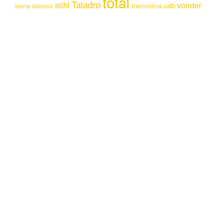
total
Taladro
stihl
vonder
usb
tramontina
sierra
silicona