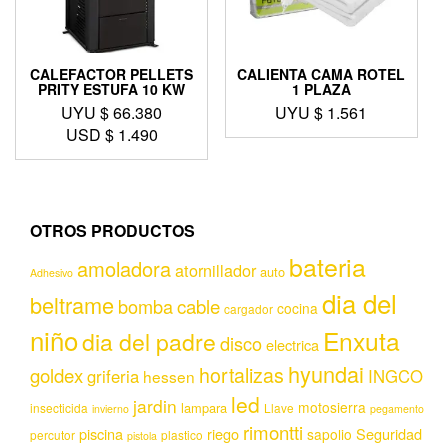
CALEFACTOR PELLETS
CALIENTA CAMA ROTEL
PRITY ESTUFA 10 KW
1 PLAZA
UYU $
66.380
UYU $
1.561
USD $
1.490
OTROS PRODUCTOS
bateria
amoladora
atornillador
auto
Adhesivo
dia del
beltrame
bomba
cable
cocina
cargador
niño
Enxuta
dia del padre
disco
electrica
hyundai
hortalizas
goldex
griferia
INGCO
hessen
led
jardin
motosierra
lampara
insecticida
Llave
invierno
pegamento
rimontti
piscina
riego
Seguridad
sapolio
percutor
plastico
pistola