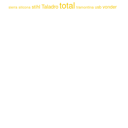
total
Taladro
stihl
vonder
usb
tramontina
sierra
silicona