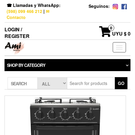
☎ Llamadas y WhatsApp:
Seguínos:
(598) 099 466 212
|
✉
Contacto
0
LOGIN /
UYU $ 0
REGISTER
Toggle
navigati
SHOP BY CATEGORY
GO
SEARCH