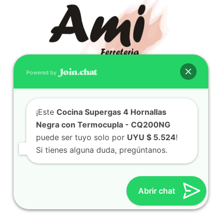
Powered by
CONTACTO
¡Este
Cocina Supergas 4 Hornallas
(598) 099 466 212
Negra con Termocupla - CQ200NG
correo@ferreami.com.uy
puede ser tuyo solo por
UYU $ 5.524
!
099 466 212
Si tienes alguna duda, pregúntanos.
Facebook
Instagram
Abrir chat
© 2021 – Ferretería AMI – Canelones, Uruguay | Creado
por
Twingo Sudaca
Viajar, Sudamérica en Auto