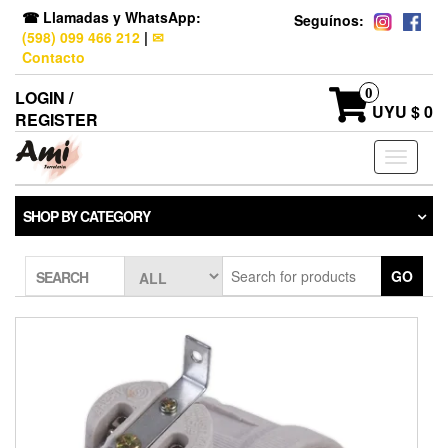
☎ Llamadas y WhatsApp:
Seguínos:
(598) 099 466 212
|
✉
Contacto
0
LOGIN /
UYU $ 0
REGISTER
Toggle
navigati
SHOP BY CATEGORY
GO
SEARCH