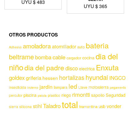
UYU $
483
UYU $
365
OTROS PRODUCTOS
bateria
amoladora
atornillador
auto
Adhesivo
dia del
beltrame
bomba
cable
cocina
cargador
niño
Enxuta
dia del padre
disco
electrica
hyundai
hortalizas
goldex
griferia
INGCO
hessen
led
jardin
motosierra
lampara
insecticida
Llave
invierno
pegamento
rimontti
piscina
riego
Seguridad
sapolio
percutor
plastico
pistola
total
Taladro
stihl
vonder
usb
tramontina
sierra
silicona