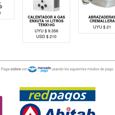
R
D
0
CALENTADOR A GAS
ABRAZADERA
ENXUTA 10 LITROS
CREMALLERA
TENX10G
UYU $
21
UYU $
9.356
USD $
210
Paga
online
con
usando los siguientes medios de pago: