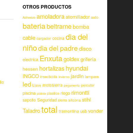
OTROS PRODUCTOS
amoladora
atornillador
auto
Adhesivo
bateria
beltrame
bomba
dia del
cable
cocina
cargador
niño
dia del padre
disco
Enxuta
goldex
griferia
electrica
hyundai
hortalizas
hessen
jardin
INGCO
lampara
insecticida
invierno
io
led
motosierra
Llave
percutor
pegamento
rimontti
piscina
riego
plastico
pistola
stihl
Seguridad
sapolio
sierra
silicona
total
Taladro
vonder
usb
tramontina