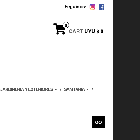
Seguínos:
0
CART
UYU $ 0
JARDINERIA Y EXTERIORES
SANITARIA
GO