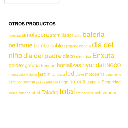
OTROS PRODUCTOS
bateria
amoladora
atornillador
auto
Adhesivo
dia del
beltrame
bomba
cable
cocina
cargador
niño
Enxuta
dia del padre
disco
electrica
hyundai
hortalizas
goldex
griferia
INGCO
hessen
led
jardin
motosierra
lampara
insecticida
Llave
invierno
pegamento
rimontti
piscina
riego
Seguridad
sapolio
percutor
plastico
pistola
total
Taladro
stihl
vonder
usb
tramontina
sierra
silicona