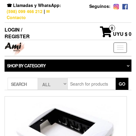
☎ Llamadas y WhatsApp:
Seguínos:
(598) 099 466 212
|
✉
Contacto
0
LOGIN /
UYU $ 0
REGISTER
Toggle
navigati
SHOP BY CATEGORY
GO
SEARCH