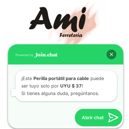
Powered by
CONTACTO
(598) 099 466 212
¡Este
Perilla portátil para cable
puede
correo@ferreami.com.uy
ser tuyo solo por
UYU $ 37
!
099 466 212
Si tienes alguna duda, pregúntanos.
Facebook
Instagram
Abrir chat
© 2021 – Ferretería AMI – Canelones, Uruguay | Creado
por
Twingo Sudaca
Viajar, Sudamérica en Auto