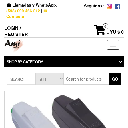
☎ Llamadas y WhatsApp:
Seguínos:
(598) 099 466 212
|
✉
Contacto
0
LOGIN /
UYU $ 0
REGISTER
Toggle
navigati
SHOP BY CATEGORY
GO
SEARCH