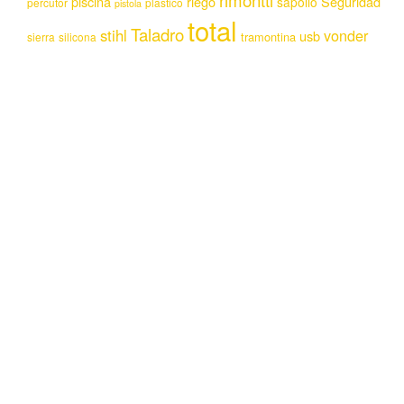
rimontti
piscina
riego
Seguridad
sapolio
percutor
plastico
pistola
total
Taladro
stihl
vonder
usb
tramontina
sierra
silicona