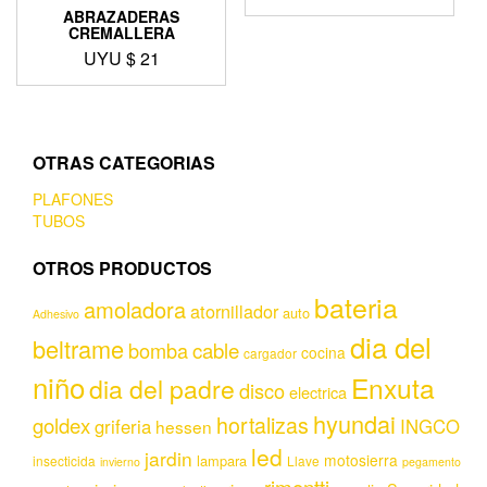
ABRAZADERAS
CREMALLERA
UYU $
21
OTRAS CATEGORIAS
PLAFONES
TUBOS
OTROS PRODUCTOS
bateria
amoladora
atornillador
auto
Adhesivo
dia del
beltrame
bomba
cable
cocina
cargador
niño
Enxuta
dia del padre
disco
electrica
hyundai
hortalizas
goldex
griferia
INGCO
hessen
led
jardin
motosierra
lampara
insecticida
Llave
invierno
pegamento