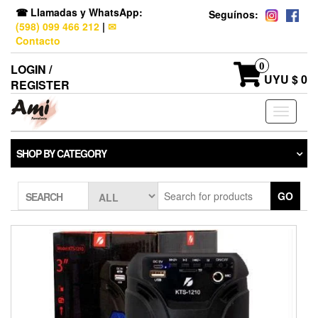
☎ Llamadas y WhatsApp:
Seguínos:
(598) 099 466 212
|
✉
Contacto
0
LOGIN /
UYU $ 0
REGISTER
Toggle
navigati
SHOP BY CATEGORY
GO
SEARCH