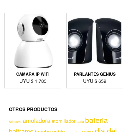
PARLANTES GENIUS
CAMARA IP WIFI
UYU $
659
UYU $
1.783
OTROS PRODUCTOS
bateria
amoladora
atornillador
auto
Adhesivo
dia del
beltrame
bomba
cable