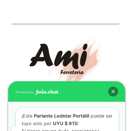
Powered by
CONTACTO
(598) 099 466 212
¡Este
Parlante Ledstar Portátil
puede ser
correo@ferreami.com.uy
tuyo solo por
UYU $ 915
!
099 466 212