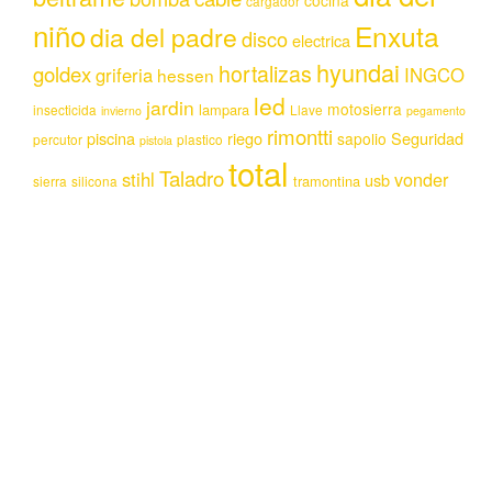
cocina
cargador
niño
Enxuta
dia del padre
disco
electrica
hyundai
hortalizas
goldex
griferia
INGCO
hessen
led
jardin
motosierra
lampara
insecticida
Llave
invierno
pegamento
rimontti
piscina
riego
Seguridad
sapolio
percutor
plastico
pistola
total
Taladro
stihl
vonder
usb
tramontina
sierra
silicona