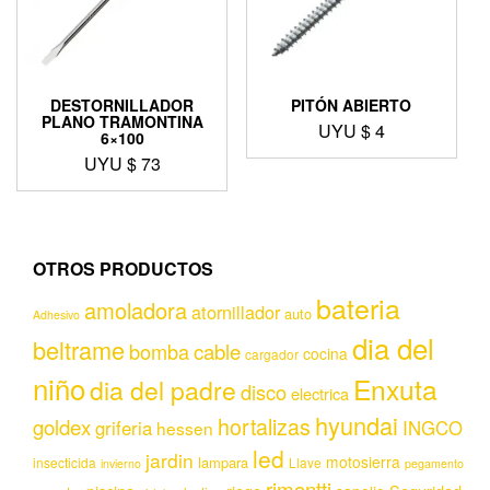
DESTORNILLADOR
PITÓN ABIERTO
PLANO TRAMONTINA
UYU $
4
6×100
UYU $
73
OTROS PRODUCTOS
bateria
amoladora
atornillador
auto
Adhesivo
dia del
beltrame
bomba
cable
cocina
cargador
niño
Enxuta
dia del padre
disco
electrica
hyundai
hortalizas
goldex
griferia
INGCO
hessen
led
jardin
motosierra
lampara
insecticida
Llave
invierno
pegamento
rimontti