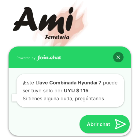
Powered by
CONTACTO
(598) 099 466 212
¡Este
Llave Combinada Hyundai 7
puede
correo@ferreami.com.uy
ser tuyo solo por
UYU $ 115
!
099 466 212
Si tienes alguna duda, pregúntanos.
Facebook
Instagram
Abrir chat
© 2021 – Ferretería AMI – Canelones, Uruguay | Creado
por
Twingo Sudaca
Viajar, Sudamérica en Auto