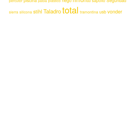
piscina
riego
Seguridad
sapolio
percutor
plastico
pistola
total
Taladro
stihl
vonder
usb
tramontina
sierra
silicona