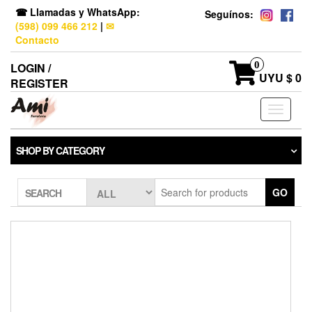
☎ Llamadas y WhatsApp:
Seguínos:
(598) 099 466 212
|
✉
Contacto
0
LOGIN /
UYU $ 0
REGISTER
Toggle
navigati
SHOP BY CATEGORY
GO
SEARCH