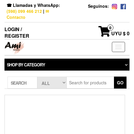
☎ Llamadas y WhatsApp:
Seguínos:
(598) 099 466 212
|
✉
Contacto
0
LOGIN /
UYU $ 0
REGISTER
Toggle
navigati
SHOP BY CATEGORY
GO
SEARCH