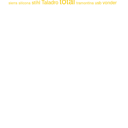
total
Taladro
stihl
vonder
usb
tramontina
sierra
silicona