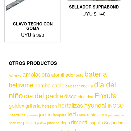
SELLADOR SUPRABOND
UYU $
140
CLAVO TECHO CON
GOMA
UYU $
390
OTROS PRODUCTOS
bateria
amoladora
atornillador
auto
Adhesivo
dia del
beltrame
bomba
cable
cocina
cargador
niño
Enxuta
dia del padre
disco
electrica
hyundai
hortalizas
goldex
griferia
INGCO
hessen
led
jardin
motosierra
lampara
insecticida
Llave
invierno
pegamento
rimontti
piscina
riego
Seguridad
sapolio
percutor
plastico
pistola