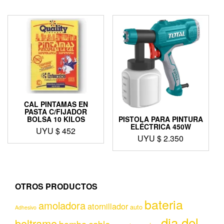
CAL PINTAMAS EN
PASTA C/FIJADOR
BOLSA 10 KILOS
PISTOLA PARA PINTURA
ELÉCTRICA 450W
UYU $
452
UYU $
2.350
OTROS PRODUCTOS
bateria
amoladora
atornillador
auto
Adhesivo
dia del
beltrame
bomba
cable