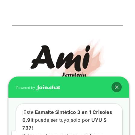
Powered by
CONTACTO
¡Este
Esmalte Sintético 3 en 1 Crisoles
(598) 099 466 212
0.9lt
puede ser tuyo solo por
UYU $
correo@ferreami.com.uy
737
!
099 466 212