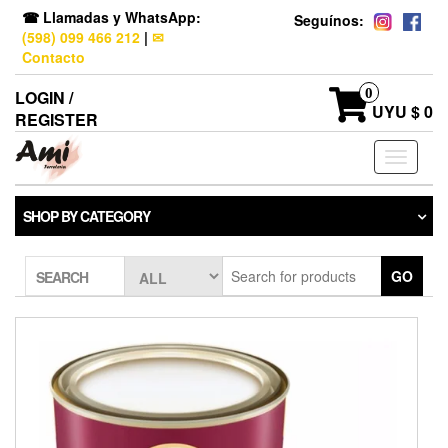
☎ Llamadas y WhatsApp:
Seguínos:
(598) 099 466 212
|
✉
Contacto
0
LOGIN /
UYU $ 0
REGISTER
Toggle
navigati
SHOP BY CATEGORY
GO
SEARCH