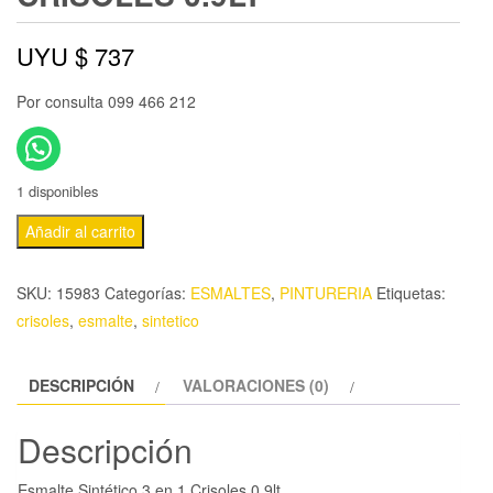
UYU $
737
Por consulta 099 466 212
1 disponibles
Añadir al carrito
SKU:
15983
Categorías:
ESMALTES
,
PINTURERIA
Etiquetas:
crisoles
,
esmalte
,
sintetico
DESCRIPCIÓN
VALORACIONES (0)
Descripción
Esmalte Sintético 3 en 1 Crisoles 0.9lt