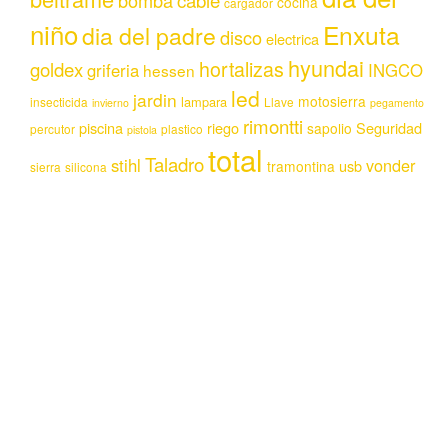
cocina
cargador
niño
Enxuta
dia del padre
disco
electrica
hyundai
hortalizas
goldex
griferia
INGCO
hessen
led
jardin
motosierra
lampara
insecticida
Llave
invierno
pegamento
rimontti
piscina
riego
Seguridad
sapolio
percutor
plastico
pistola
total
Taladro
stihl
vonder
usb
tramontina
sierra
silicona