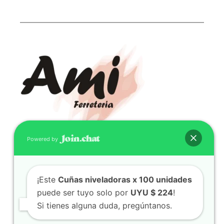
Powered by
CONTACTO
(598) 099 466 212
¡Este
Cuñas niveladoras x 100 unidades
correo@ferreami.com.uy
puede ser tuyo solo por
UYU $ 224
!
099 466 212
Si tienes alguna duda, pregúntanos.
Facebook
Instagram