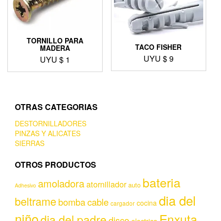
TORNILLO PARA
TACO FISHER
MADERA
UYU $
9
UYU $
1
OTRAS CATEGORIAS
DESTORNILLADORES
PINZAS Y ALICATES
SIERRAS
OTROS PRODUCTOS
bateria
amoladora
atornillador
auto
Adhesivo
dia del
beltrame
bomba
cable
cocina
cargador
niño
Enxuta
dia del padre
disco
electrica