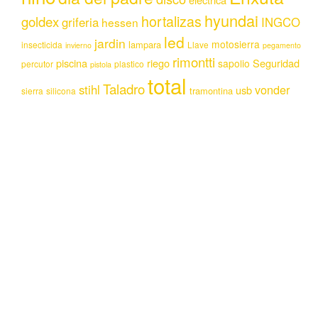
hyundai
hortalizas
goldex
griferia
INGCO
hessen
led
jardin
motosierra
lampara
insecticida
Llave
invierno
pegamento
rimontti
piscina
riego
Seguridad
sapolio
percutor
plastico
pistola
total
Taladro
stihl
vonder
usb
tramontina
sierra
silicona