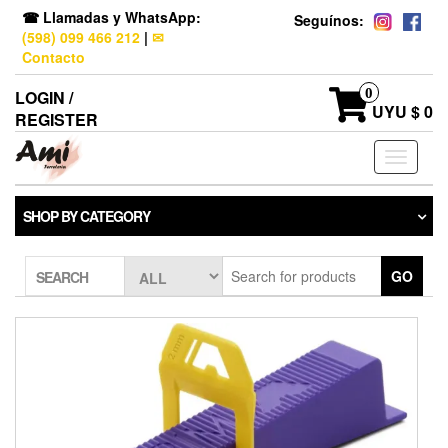
☎ Llamadas y WhatsApp:
Seguínos:
(598) 099 466 212
|
✉
Contacto
0
LOGIN /
UYU $ 0
REGISTER
Toggle
navigati
SHOP BY CATEGORY
GO
SEARCH