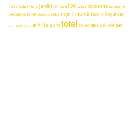
led
jardin
motosierra
lampara
insecticida
Llave
invierno
pegamento
rimontti
piscina
riego
Seguridad
sapolio
percutor
plastico
pistola
total
Taladro
stihl
vonder
usb
tramontina
sierra
silicona