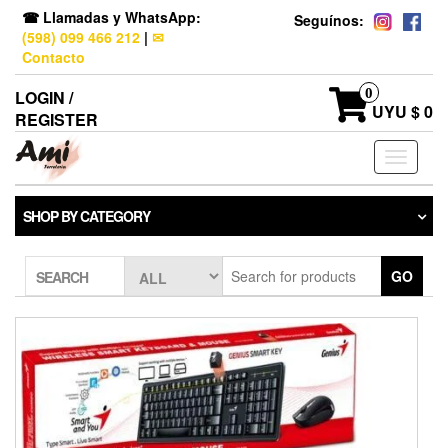
☎ Llamadas y WhatsApp:
Seguínos:
(598) 099 466 212
|
✉
Contacto
0
LOGIN /
UYU $ 0
REGISTER
Toggle
navigati
SHOP BY CATEGORY
GO
SEARCH