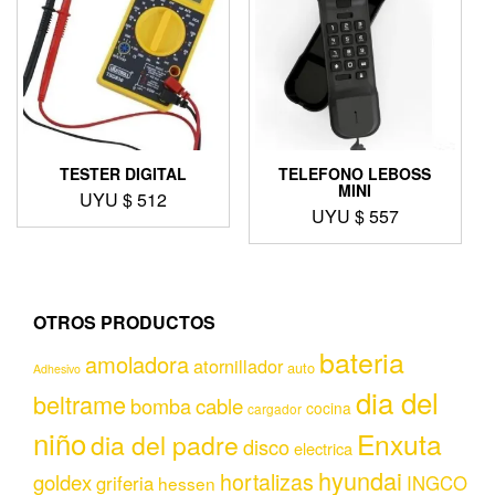
TESTER DIGITAL
TELEFONO LEBOSS
MINI
UYU $
512
UYU $
557
OTROS PRODUCTOS
bateria
amoladora
atornillador
auto
Adhesivo
dia del
beltrame
bomba
cable
cocina
cargador
niño
Enxuta
dia del padre
disco
electrica
hyundai
hortalizas
goldex
griferia
INGCO
hessen