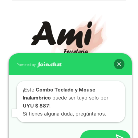
Powered by
CONTACTO
¡Este
Combo Teclado y Mouse
(598) 099 466 212
Inalambrico
puede ser tuyo solo por
correo@ferreami.com.uy
UYU $ 887
!
099 466 212
Si tienes alguna duda, pregúntanos.
Facebook
Instagram