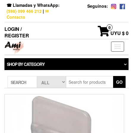
☎ Llamadas y WhatsApp:
Seguínos:
(598) 099 466 212
|
✉
Contacto
0
LOGIN /
UYU $ 0
REGISTER
Toggle
navigati
SHOP BY CATEGORY
GO
SEARCH