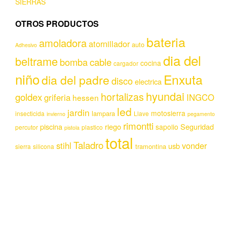
SIERRAS
OTROS PRODUCTOS
bateria
amoladora
atornillador
auto
Adhesivo
dia del
beltrame
bomba
cable
cocina
cargador
niño
Enxuta
dia del padre
disco
electrica
hyundai
hortalizas
goldex
griferia
INGCO
hessen
led
jardin
motosierra
lampara
insecticida
Llave
invierno
pegamento
rimontti
piscina
riego
Seguridad
sapolio
percutor
plastico
pistola
total
Taladro
stihl
vonder
usb
tramontina
sierra
silicona