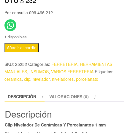
UYU $
232
Por consulta 099 466 212
1 disponibles
Añadir al carrito
SKU:
25252
Categorías:
FERRETERIA
,
HERRAMIENTAS
MANUALES
,
INSUMOS
,
VARIOS FERRETERIA
Etiquetas:
ceramica
,
clip
,
nivelador
,
niveladores
,
porcelanato
DESCRIPCIÓN
VALORACIONES (0)
Descripción
Clip Nivelador De Cerámicas Y Porcelanatos 1 mm