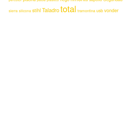
total
Taladro
stihl
vonder
usb
tramontina
sierra
silicona