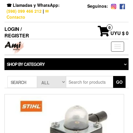
☎ Llamadas y WhatsApp:
Seguínos:
(598) 099 466 212
|
✉
Contacto
0
LOGIN /
UYU $ 0
REGISTER
Toggle
navigati
SHOP BY CATEGORY
GO
SEARCH