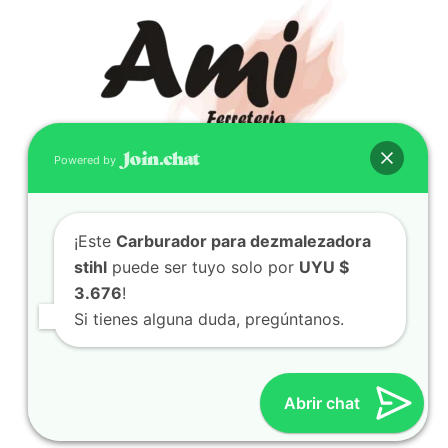
Powered by
CONTACTO
¡Este
Carburador para dezmalezadora
(598) 099 466 212
stihl
puede ser tuyo solo por
UYU $
correo@ferreami.com.uy
3.676
!
099 466 212
Si tienes alguna duda, pregúntanos.
Facebook
Instagram
Abrir chat
© 2021 – Ferretería AMI – Canelones, Uruguay | Creado
por
Twingo Sudaca
Viajar, Sudamérica en Auto