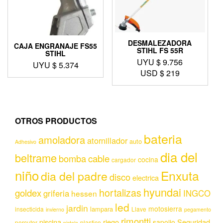
DESMALEZADORA
CAJA ENGRANAJE FS55
STIHL FS 55R
STIHL
UYU $
9.756
UYU $
5.374
USD $
219
OTROS PRODUCTOS
bateria
amoladora
atornillador
auto
Adhesivo
dia del
beltrame
bomba
cable
cocina
cargador
niño
Enxuta
dia del padre
disco
electrica
hyundai
hortalizas
goldex
griferia
INGCO
hessen
led
jardin
motosierra
lampara
insecticida
Llave
invierno
pegamento
rimontti
piscina
riego
Seguridad
sapolio
percutor
plastico
pistola