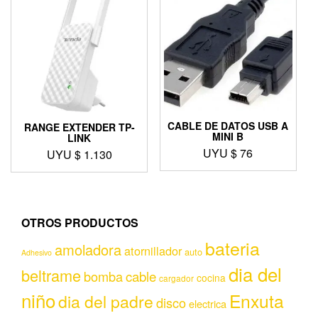
CABLE DE DATOS USB A
RANGE EXTENDER TP-
MINI B
LINK
UYU $
76
UYU $
1.130
OTROS PRODUCTOS
bateria
amoladora
atornillador
auto
Adhesivo
dia del
beltrame
bomba
cable
cocina
cargador
niño
Enxuta
dia del padre
disco
electrica