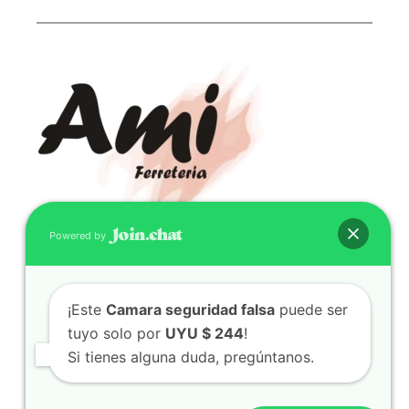
Powered by
CONTACTO
(598) 099 466 212
¡Este
Camara seguridad falsa
puede ser
correo@ferreami.com.uy
tuyo solo por
UYU $ 244
!
099 466 212
Si tienes alguna duda, pregúntanos.
Facebook
Instagram