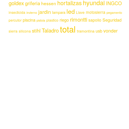
hyundai
hortalizas
goldex
griferia
INGCO
hessen
led
jardin
motosierra
lampara
insecticida
Llave
invierno
pegamento
rimontti
piscina
riego
Seguridad
sapolio
percutor
plastico
pistola
total
Taladro
stihl
vonder
usb
tramontina
sierra
silicona