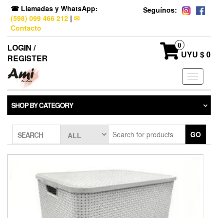
☎ Llamadas y WhatsApp:
Seguínos:
(598) 099 466 212
|
✉
Contacto
0
LOGIN /
UYU $ 0
REGISTER
Toggle
navigati
SHOP BY CATEGORY
GO
SEARCH