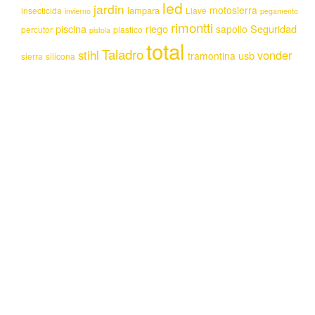
led
jardin
motosierra
lampara
insecticida
Llave
invierno
pegamento
rimontti
piscina
riego
Seguridad
sapolio
percutor
plastico
pistola
total
Taladro
stihl
vonder
usb
tramontina
sierra
silicona