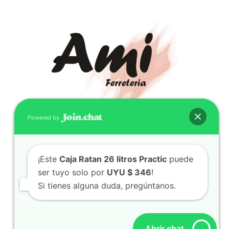
Powered by
CONTACTO
(598) 099 466 212
¡Este
Caja Ratan 26 litros Practic
puede
correo@ferreami.com.uy
ser tuyo solo por
UYU $ 346
!
099 466 212
Si tienes alguna duda, pregúntanos.
Facebook
Instagram
Abrir chat