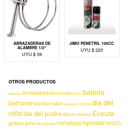
ABRAZADERAS DE
JIMO PENETRIL 100CC
ALAMBRE 1/2″
UYU $
220
UYU $
36
OTROS PRODUCTOS
bateria
amoladora
atornillador
auto
Adhesivo
dia del
beltrame
bomba
cable
cocina
cargador
niño
Enxuta
dia del padre
disco
electrica
hyundai
hortalizas
goldex
griferia
INGCO
hessen