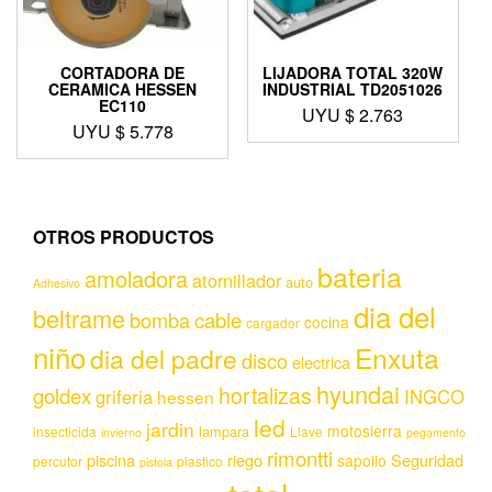
CORTADORA DE
LIJADORA TOTAL 320W
CERAMICA HESSEN
INDUSTRIAL TD2051026
EC110
UYU $
2.763
UYU $
5.778
OTROS PRODUCTOS
bateria
amoladora
atornillador
auto
Adhesivo
dia del
beltrame
bomba
cable
cocina
cargador
niño
Enxuta
dia del padre
disco
electrica
hyundai
hortalizas
goldex
griferia
INGCO
hessen
led
jardin
motosierra
lampara
insecticida
Llave
invierno
pegamento
rimontti
piscina
riego
Seguridad
sapolio
percutor
plastico
pistola