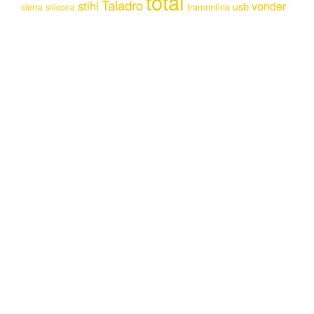
total
Taladro
stihl
vonder
usb
tramontina
sierra
silicona