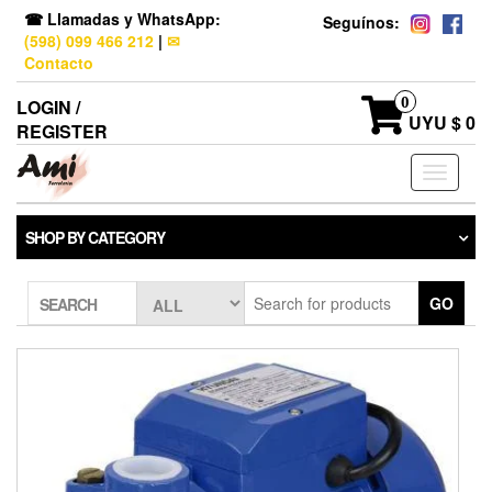
☎ Llamadas y WhatsApp:
Seguínos:
(598) 099 466 212
|
✉
Contacto
0
LOGIN /
UYU $ 0
REGISTER
Toggle
navigati
SHOP BY CATEGORY
GO
SEARCH