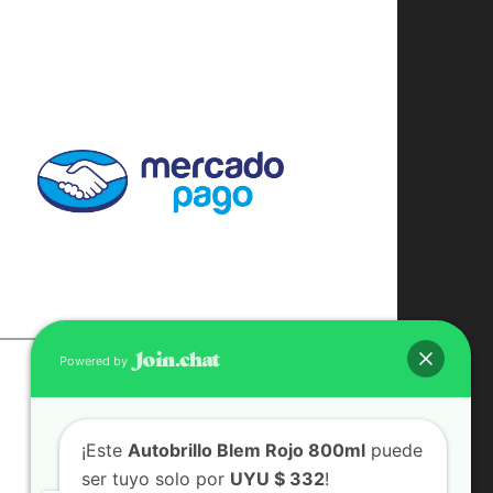
Powered by
CONTACTO
(598) 099 466 212
¡Este
Autobrillo Blem Rojo 800ml
puede
correo@ferreami.com.uy
ser tuyo solo por
UYU $ 332
!
099 466 212