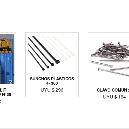
SUNCHOS PLASTICOS
4×300
UYU $
296
LIT
CLAVO COMUN 
 N°30
UYU $
164
2