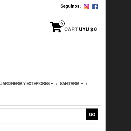
Seguínos:
0
CART
UYU $ 0
JARDINERIA Y EXTERIORES
SANITARIA
GO