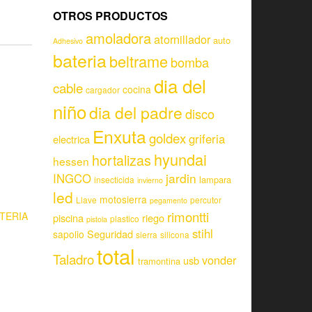
OTROS PRODUCTOS
amoladora
atornillador
auto
Adhesivo
bateria
beltrame
bomba
dia del
cable
cocina
cargador
niño
dia del padre
disco
Enxuta
goldex
griferia
electrica
hyundai
hortalizas
hessen
jardin
INGCO
lampara
insecticida
invierno
led
motosierra
Llave
percutor
pegamento
rimontti
TERIA
piscina
riego
plastico
pistola
stihl
Seguridad
sapolio
sierra
silicona
total
Taladro
vonder
usb
tramontina