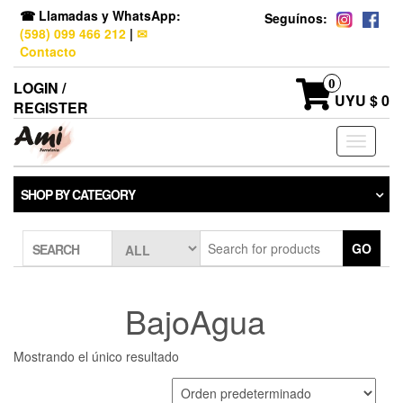
☎ Llamadas y WhatsApp:
Seguínos:
(598) 099 466 212
|
✉
Contacto
0
LOGIN /
UYU $ 0
REGISTER
Toggle
navigati
SHOP BY CATEGORY
GO
SEARCH
BajoAgua
Mostrando el único resultado