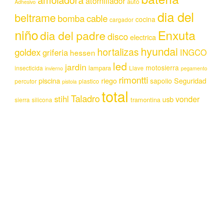
atornillador
auto
Adhesivo
dia del
beltrame
bomba
cable
cocina
cargador
niño
Enxuta
dia del padre
disco
electrica
hyundai
hortalizas
goldex
griferia
INGCO
hessen
led
jardin
motosierra
lampara
insecticida
Llave
invierno
pegamento
rimontti
piscina
riego
Seguridad
sapolio
percutor
plastico
pistola
total
Taladro
stihl
vonder
usb
tramontina
sierra
silicona