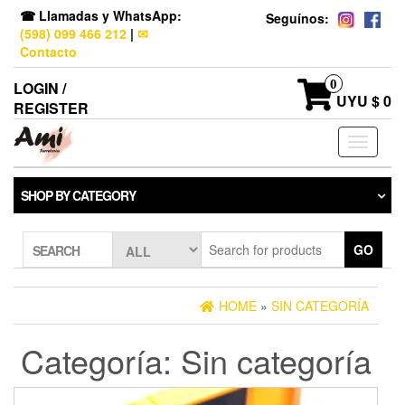
☎ Llamadas y WhatsApp:
Seguínos:
(598) 099 466 212
|
✉
Contacto
0
LOGIN /
UYU $ 0
REGISTER
Toggle
navigati
SHOP BY CATEGORY
GO
SEARCH
HOME
»
SIN CATEGORÍA
Categoría:
Sin categoría