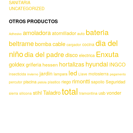
SANITARIA
UNCATEGORIZED
OTROS PRODUCTOS
bateria
amoladora
atornillador
auto
Adhesivo
dia del
beltrame
bomba
cable
cocina
cargador
niño
Enxuta
dia del padre
disco
electrica
hyundai
hortalizas
goldex
griferia
INGCO
hessen
led
jardin
motosierra
lampara
insecticida
Llave
invierno
pegamento
rimontti
piscina
riego
Seguridad
sapolio
percutor
plastico
pistola
total
Taladro
stihl
vonder
usb
tramontina
sierra
silicona