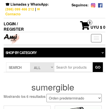
☎ Llamadas y WhatsApp:
Seguínos:
(598) 099 466 212
|
✉
Contacto
0
LOGIN /
UYU $ 0
REGISTER
Toggle
navigati
SHOP BY CATEGORY
GO
SEARCH
sumergible
Mostrando los 6 resultados