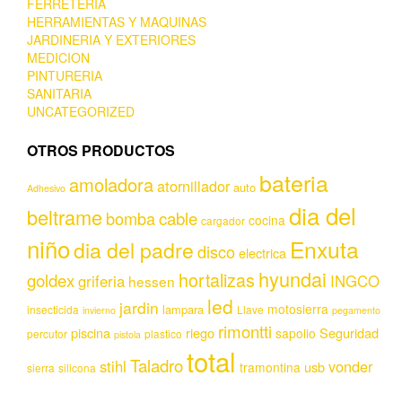
FERRETERIA
HERRAMIENTAS Y MAQUINAS
JARDINERIA Y EXTERIORES
MEDICION
PINTURERIA
SANITARIA
UNCATEGORIZED
OTROS PRODUCTOS
bateria
amoladora
atornillador
auto
Adhesivo
dia del
beltrame
bomba
cable
cocina
cargador
niño
Enxuta
dia del padre
disco
electrica
hyundai
hortalizas
goldex
griferia
INGCO
hessen
led
jardin
motosierra
lampara
insecticida
Llave
invierno
pegamento
rimontti
piscina
riego
Seguridad
sapolio
percutor
plastico
pistola
total
Taladro
stihl
vonder
usb
tramontina
sierra
silicona