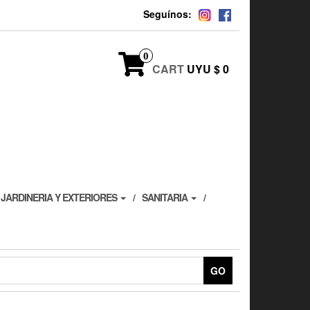
Seguínos:
0
CART
UYU $ 0
JARDINERIA Y EXTERIORES
SANITARIA
GO