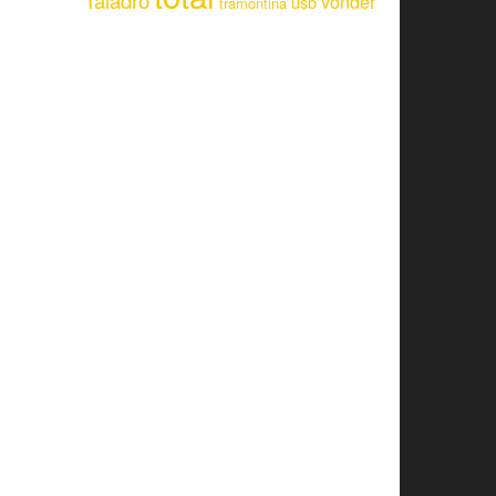
Taladro
vonder
usb
tramontina