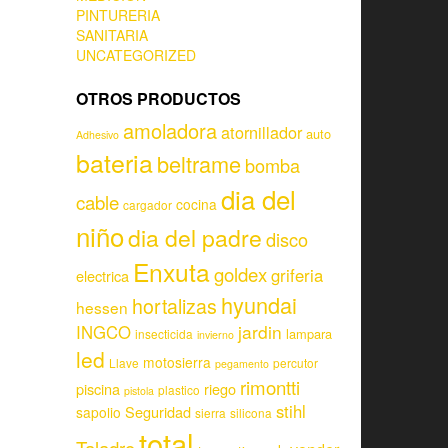
PINTURERIA
SANITARIA
UNCATEGORIZED
OTROS PRODUCTOS
amoladora
atornillador
auto
Adhesivo
bateria
beltrame
bomba
dia del
cable
cocina
cargador
niño
dia del padre
disco
Enxuta
goldex
griferia
electrica
hyundai
hortalizas
hessen
jardin
INGCO
lampara
insecticida
invierno
led
motosierra
Llave
percutor
pegamento
rimontti
piscina
riego
plastico
pistola
stihl
Seguridad
sapolio
sierra
silicona
total