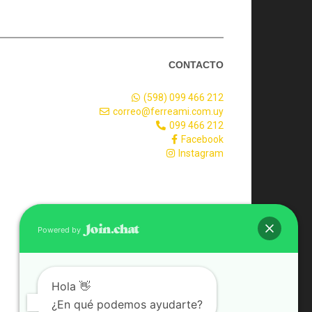
CONTACTO
(598) 099 466 212
correo@ferreami.com.uy
099 466 212
Facebook
Instagram
Powered by
Hola 👋
¿En qué podemos ayudarte?