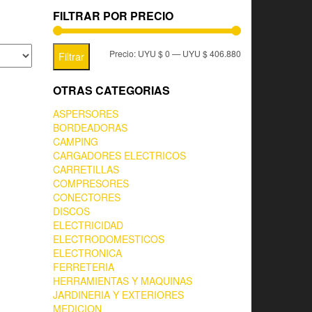
FILTRAR POR PRECIO
Precio:
UYU $ 0
—
UYU $ 406.880
Filtrar
OTRAS CATEGORIAS
ASPERSORES
BORDEADORAS
CAMPING
CARGADORES ELECTRICOS
CARRETILLAS
COMPRESORES
CONECTORES
DISCOS
ELECTRICIDAD
ELECTRODOMESTICOS
ELECTRONICA
FERRETERIA
HERRAMIENTAS Y MAQUINAS
JARDINERIA Y EXTERIORES
MEDICION