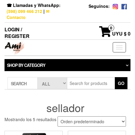
☎ Llamadas y WhatsApp:
Seguínos:
(598) 099 466 212
|
✉
Contacto
0
LOGIN /
UYU $ 0
REGISTER
Toggle
navigati
SHOP BY CATEGORY
GO
SEARCH
sellador
Mostrando los 5 resultados