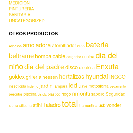
MEDICION
PINTURERIA
SANITARIA
UNCATEGORIZED
OTROS PRODUCTOS
bateria
amoladora
atornillador
auto
Adhesivo
dia del
beltrame
bomba
cable
cocina
cargador
niño
Enxuta
dia del padre
disco
electrica
hyundai
hortalizas
goldex
griferia
INGCO
hessen
led
jardin
motosierra
lampara
insecticida
Llave
invierno
pegamento
rimontti
piscina
riego
Seguridad
sapolio
percutor
plastico
pistola
total
Taladro
stihl
vonder
usb
tramontina
sierra
silicona