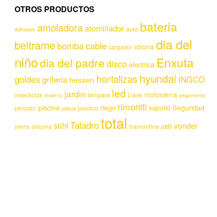
OTROS PRODUCTOS
bateria
amoladora
atornillador
auto
Adhesivo
dia del
beltrame
bomba
cable
cocina
cargador
niño
Enxuta
dia del padre
disco
electrica
hyundai
hortalizas
goldex
griferia
INGCO
hessen
led
jardin
motosierra
lampara
insecticida
Llave
invierno
pegamento
rimontti
piscina
riego
Seguridad
sapolio
percutor
plastico
pistola
total
Taladro
stihl
vonder
usb
tramontina
sierra
silicona