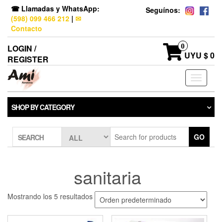
☎ Llamadas y WhatsApp:
Seguínos:
(598) 099 466 212
|
✉
Contacto
0
LOGIN /
UYU $ 0
REGISTER
Toggle
navigati
SHOP BY CATEGORY
GO
SEARCH
sanitaria
Mostrando los 5 resultados