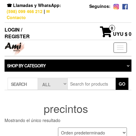
☎ Llamadas y WhatsApp:
Seguínos:
(598) 099 466 212
|
✉
Contacto
0
LOGIN /
UYU $ 0
REGISTER
Toggle
navigati
SHOP BY CATEGORY
GO
SEARCH
precintos
Mostrando el único resultado