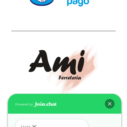
Powered by
CONTACTO
(598) 099 466 212
correo@ferreami.com.uy