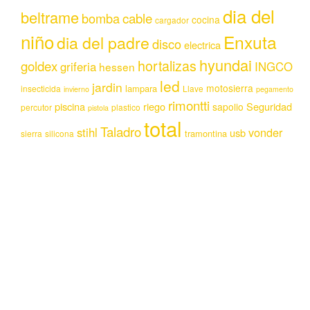
dia del
beltrame
bomba
cable
cocina
cargador
niño
Enxuta
dia del padre
disco
electrica
hyundai
hortalizas
goldex
griferia
INGCO
hessen
led
jardin
motosierra
lampara
insecticida
Llave
invierno
pegamento
rimontti
piscina
riego
Seguridad
sapolio
percutor
plastico
pistola
total
Taladro
stihl
vonder
usb
tramontina
sierra
silicona