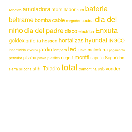
bateria
amoladora
atornillador
auto
Adhesivo
dia del
beltrame
bomba
cable
cocina
cargador
niño
Enxuta
dia del padre
disco
electrica
hyundai
hortalizas
goldex
griferia
INGCO
hessen
led
jardin
motosierra
lampara
insecticida
Llave
invierno
pegamento
rimontti
piscina
riego
Seguridad
sapolio
percutor
plastico
pistola
total
Taladro
stihl
vonder
usb
tramontina
sierra
silicona