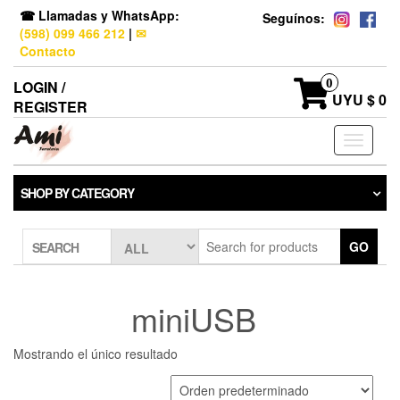
☎ Llamadas y WhatsApp:
Seguínos:
(598) 099 466 212
|
✉
Contacto
0
LOGIN /
UYU $ 0
REGISTER
Toggle
navigati
SHOP BY CATEGORY
GO
SEARCH
miniUSB
Mostrando el único resultado