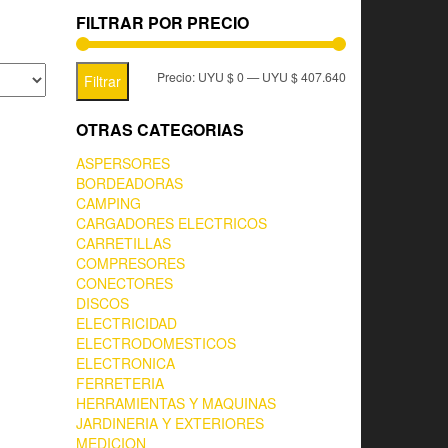
FILTRAR POR PRECIO
Precio:
UYU $ 0
—
UYU $ 407.640
Filtrar
OTRAS CATEGORIAS
ASPERSORES
BORDEADORAS
CAMPING
CARGADORES ELECTRICOS
CARRETILLAS
COMPRESORES
CONECTORES
DISCOS
ELECTRICIDAD
ELECTRODOMESTICOS
ELECTRONICA
FERRETERIA
HERRAMIENTAS Y MAQUINAS
JARDINERIA Y EXTERIORES
MEDICION