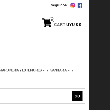
Seguínos:
0
CART
UYU $ 0
JARDINERIA Y EXTERIORES
SANITARIA
GO