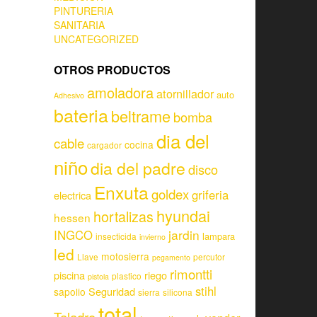
PINTURERIA
SANITARIA
UNCATEGORIZED
OTROS PRODUCTOS
amoladora
atornillador
auto
Adhesivo
bateria
beltrame
bomba
dia del
cable
cocina
cargador
niño
dia del padre
disco
Enxuta
goldex
griferia
electrica
hyundai
hortalizas
hessen
jardin
INGCO
lampara
insecticida
invierno
led
motosierra
Llave
percutor
pegamento
rimontti
piscina
riego
plastico
pistola
stihl
Seguridad
sapolio
sierra
silicona
total