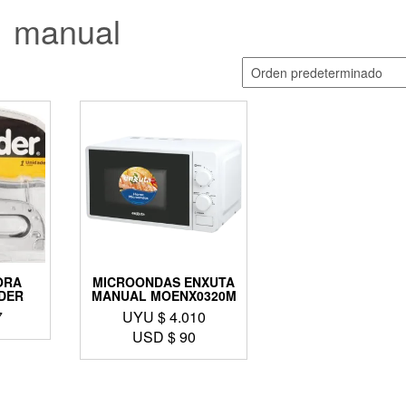
manual
ORA
MICROONDAS ENXUTA
DER
MANUAL MOENX0320M
7
UYU $
4.010
USD $
90