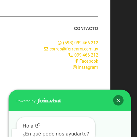
CONTACTO
(598) 099 466 212
correo@ferreami.com.uy
099 466 212
Facebook
Instagram
Powered by
Hola 👋
¿En qué podemos ayudarte?