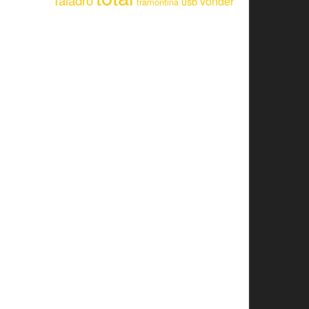
Taladro
vonder
usb
tramontina