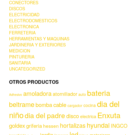
CONECTORES
DISCOS
ELECTRICIDAD
ELECTRODOMESTICOS
ELECTRONICA
FERRETERIA
HERRAMIENTAS Y MAQUINAS
JARDINERIA Y EXTERIORES
MEDICION
PINTURERIA
SANITARIA
UNCATEGORIZED
OTROS PRODUCTOS
bateria
amoladora
atornillador
auto
Adhesivo
dia del
beltrame
bomba
cable
cocina
cargador
niño
Enxuta
dia del padre
disco
electrica
hyundai
hortalizas
goldex
griferia
INGCO
hessen
led
jardin
motosierra