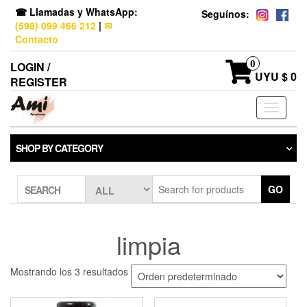
☎ Llamadas y WhatsApp:
Seguínos:
(598) 099 466 212
|
✉
Contacto
0
LOGIN /
UYU $ 0
REGISTER
Toggle
navigati
SHOP BY CATEGORY
GO
SEARCH
limpia
Mostrando los 3 resultados