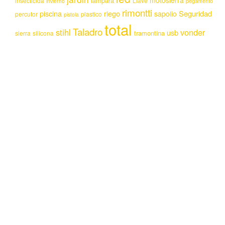
lampara
insecticida
Llave
invierno
pegamento
rimontti
piscina
riego
Seguridad
sapolio
percutor
plastico
pistola
total
Taladro
stihl
vonder
usb
tramontina
sierra
silicona