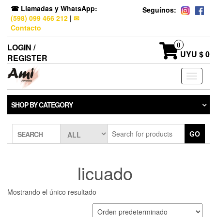
☎ Llamadas y WhatsApp:
Seguínos:
(598) 099 466 212
|
✉
Contacto
0
LOGIN /
UYU $ 0
REGISTER
Toggle
navigati
SHOP BY CATEGORY
GO
SEARCH
licuado
Mostrando el único resultado