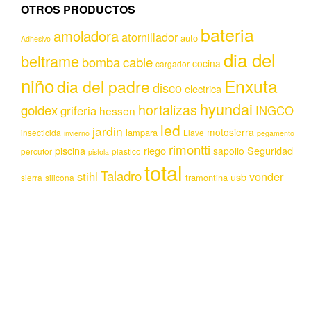
OTROS PRODUCTOS
bateria
amoladora
atornillador
auto
Adhesivo
dia del
beltrame
bomba
cable
cocina
cargador
niño
Enxuta
dia del padre
disco
electrica
hyundai
hortalizas
goldex
griferia
INGCO
hessen
led
jardin
motosierra
lampara
insecticida
Llave
invierno
pegamento
rimontti
piscina
riego
Seguridad
sapolio
percutor
plastico
pistola
total
Taladro
stihl
vonder
usb
tramontina
sierra
silicona