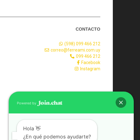
CONTACTO
(598) 099 466 212
correo@ferreami.com.uy
099 466 212
Facebook
Instagram
Powered by
Hola 👋
¿En qué podemos ayudarte?