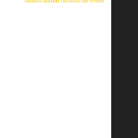
Taladro
vonder
usb
tramontina