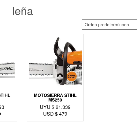
leña
TIHL
MOTOSIERRA STIHL
MS250
93
UYU $
21.339
9
USD $
479