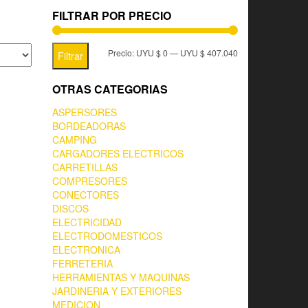
FILTRAR POR PRECIO
Precio:
UYU $ 0
—
UYU $ 407.040
Filtrar
OTRAS CATEGORIAS
ASPERSORES
BORDEADORAS
CAMPING
CARGADORES ELECTRICOS
CARRETILLAS
COMPRESORES
CONECTORES
DISCOS
ELECTRICIDAD
ELECTRODOMESTICOS
ELECTRONICA
FERRETERIA
HERRAMIENTAS Y MAQUINAS
JARDINERIA Y EXTERIORES
MEDICION