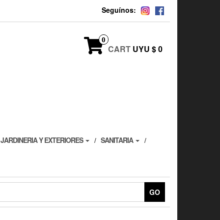
Seguínos:
0
CART
UYU $ 0
JARDINERIA Y EXTERIORES
SANITARIA
GO