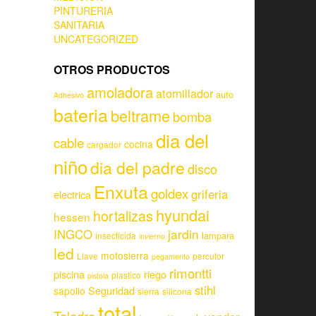
PINTURERIA
SANITARIA
UNCATEGORIZED
OTROS PRODUCTOS
amoladora
atornillador
auto
Adhesivo
bateria
beltrame
bomba
dia del
cable
cocina
cargador
niño
dia del padre
disco
Enxuta
goldex
griferia
electrica
hyundai
hortalizas
hessen
jardin
INGCO
lampara
insecticida
invierno
led
motosierra
Llave
percutor
pegamento
rimontti
piscina
riego
plastico
pistola
stihl
Seguridad
sapolio
sierra
silicona
total