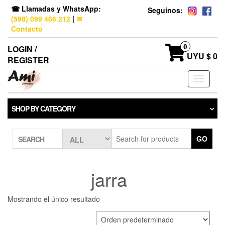
☎ Llamadas y WhatsApp:
Seguínos:
(598) 099 466 212
|
✉
Contacto
0
LOGIN /
UYU $ 0
REGISTER
Toggle
navigati
SHOP BY CATEGORY
GO
SEARCH
jarra
Mostrando el único resultado