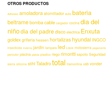
OTROS PRODUCTOS
bateria
amoladora
atornillador
auto
Adhesivo
dia del
beltrame
bomba
cable
cocina
cargador
niño
Enxuta
dia del padre
disco
electrica
hyundai
hortalizas
goldex
griferia
INGCO
hessen
led
jardin
motosierra
lampara
insecticida
Llave
invierno
pegamento
rimontti
piscina
riego
Seguridad
sapolio
percutor
plastico
pistola
total
Taladro
stihl
vonder
usb
tramontina
sierra
silicona