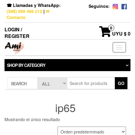
☎ Llamadas y WhatsApp:
Seguínos:
(598) 099 466 212
|
✉
Contacto
0
LOGIN /
UYU $ 0
REGISTER
Toggle
navigati
SHOP BY CATEGORY
GO
SEARCH
ip65
Mostrando el único resultado