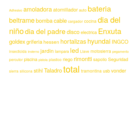
bateria
amoladora
atornillador
auto
Adhesivo
dia del
beltrame
bomba
cable
cocina
cargador
niño
Enxuta
dia del padre
disco
electrica
hyundai
hortalizas
goldex
griferia
INGCO
hessen
led
jardin
motosierra
lampara
insecticida
Llave
invierno
pegamento
rimontti
piscina
riego
Seguridad
sapolio
percutor
plastico
pistola
total
Taladro
stihl
vonder
usb
tramontina
sierra
silicona