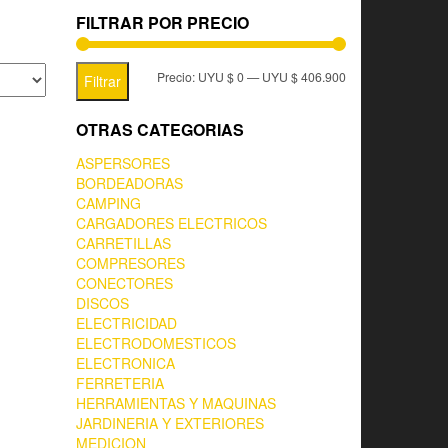
FILTRAR POR PRECIO
Precio:
UYU $ 0
—
UYU $ 406.900
Filtrar
OTRAS CATEGORIAS
ASPERSORES
BORDEADORAS
CAMPING
CARGADORES ELECTRICOS
CARRETILLAS
COMPRESORES
CONECTORES
DISCOS
ELECTRICIDAD
ELECTRODOMESTICOS
ELECTRONICA
FERRETERIA
HERRAMIENTAS Y MAQUINAS
JARDINERIA Y EXTERIORES
MEDICION