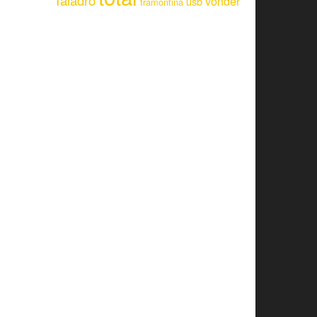
Taladro
vonder
usb
tramontina