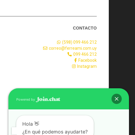
CONTACTO
(598) 099 466 212
correo@ferreami.com.uy
099 466 212
Facebook
Instagram
Powered by
Hola 👋
¿En qué podemos ayudarte?