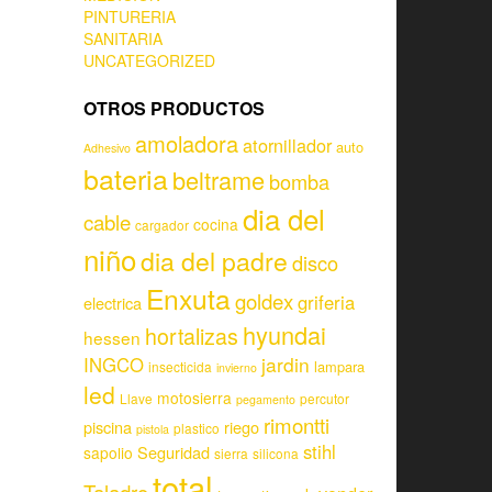
PINTURERIA
SANITARIA
UNCATEGORIZED
OTROS PRODUCTOS
amoladora
atornillador
auto
Adhesivo
bateria
beltrame
bomba
dia del
cable
cocina
cargador
niño
dia del padre
disco
Enxuta
goldex
griferia
electrica
hyundai
hortalizas
hessen
jardin
INGCO
lampara
insecticida
invierno
led
motosierra
Llave
percutor
pegamento
rimontti
piscina
riego
plastico
pistola
stihl
Seguridad
sapolio
sierra
silicona
total