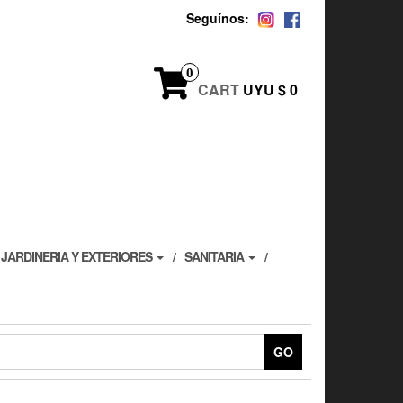
Seguínos:
0
CART
UYU $ 0
JARDINERIA Y EXTERIORES
SANITARIA
GO