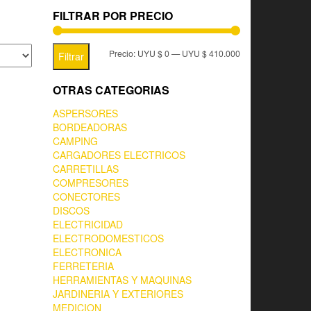
FILTRAR POR PRECIO
Precio:
UYU $ 0
—
UYU $ 410.000
Filtrar
OTRAS CATEGORIAS
ASPERSORES
BORDEADORAS
CAMPING
CARGADORES ELECTRICOS
CARRETILLAS
COMPRESORES
CONECTORES
DISCOS
ELECTRICIDAD
ELECTRODOMESTICOS
ELECTRONICA
FERRETERIA
HERRAMIENTAS Y MAQUINAS
JARDINERIA Y EXTERIORES
MEDICION