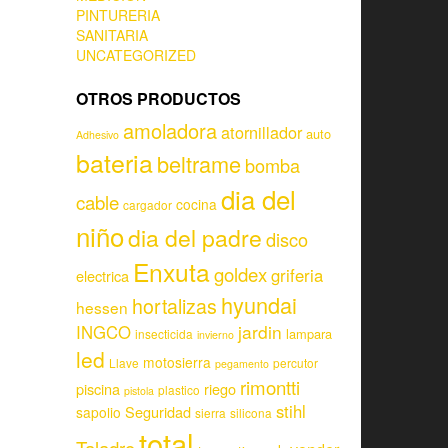
PINTURERIA
SANITARIA
UNCATEGORIZED
OTROS PRODUCTOS
amoladora
atornillador
auto
Adhesivo
bateria
beltrame
bomba
dia del
cable
cocina
cargador
niño
dia del padre
disco
Enxuta
goldex
griferia
electrica
hyundai
hortalizas
hessen
jardin
INGCO
lampara
insecticida
invierno
led
motosierra
Llave
percutor
pegamento
rimontti
piscina
riego
plastico
pistola
stihl
Seguridad
sapolio
sierra
silicona
total