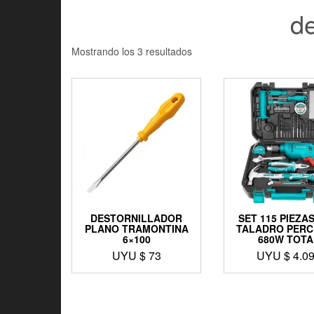
de
Mostrando los 3 resultados
DESTORNILLADOR
SET 115 PIEZA
PLANO TRAMONTINA
TALADRO PER
6×100
680W TOTA
UYU $
73
UYU $
4.0