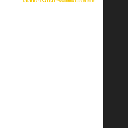
Taladro
vonder
usb
tramontina