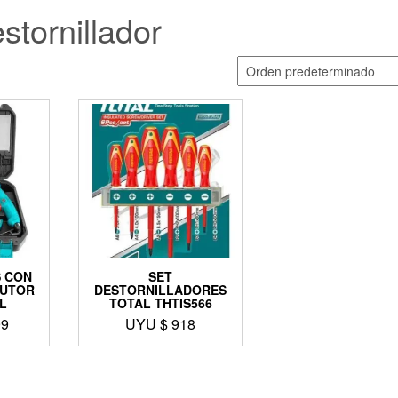
stornillador
S CON
SET
CUTOR
DESTORNILLADORES
L
TOTAL THTIS566
99
UYU $
918