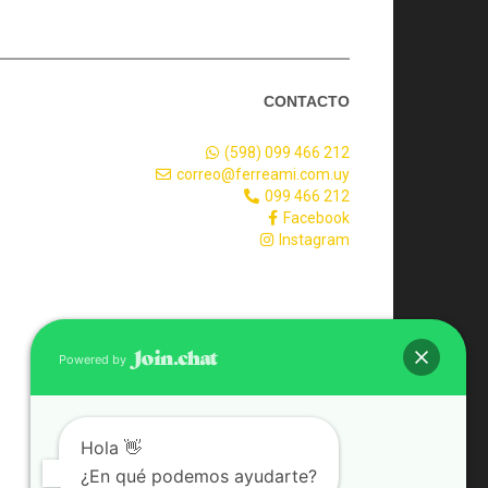
CONTACTO
(598) 099 466 212
correo@ferreami.com.uy
099 466 212
Facebook
Instagram
Powered by
Hola 👋
¿En qué podemos ayudarte?