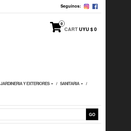
Seguínos:
0
CART
UYU $ 0
JARDINERIA Y EXTERIORES
SANITARIA
GO