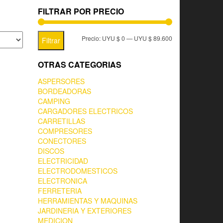
FILTRAR POR PRECIO
Precio:
UYU $ 0
—
UYU $ 89.600
Filtrar
OTRAS CATEGORIAS
ASPERSORES
BORDEADORAS
CAMPING
CARGADORES ELECTRICOS
CARRETILLAS
COMPRESORES
CONECTORES
DISCOS
ELECTRICIDAD
ELECTRODOMESTICOS
ELECTRONICA
FERRETERIA
HERRAMIENTAS Y MAQUINAS
JARDINERIA Y EXTERIORES
MEDICION