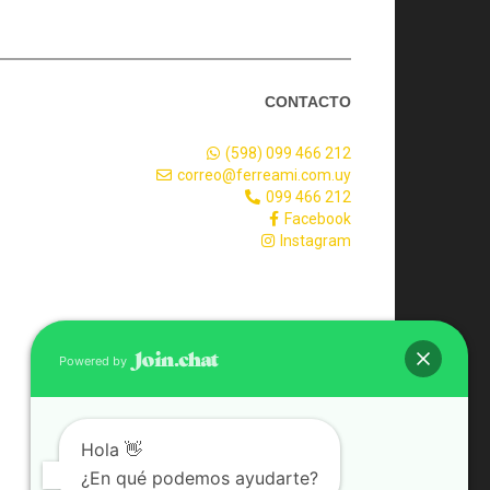
CONTACTO
(598) 099 466 212
correo@ferreami.com.uy
099 466 212
Facebook
Instagram
Powered by
Hola 👋
¿En qué podemos ayudarte?