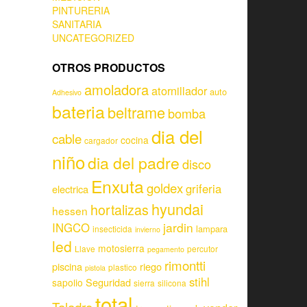
PINTURERIA
SANITARIA
UNCATEGORIZED
OTROS PRODUCTOS
amoladora
atornillador
auto
Adhesivo
bateria
beltrame
bomba
dia del
cable
cocina
cargador
niño
dia del padre
disco
Enxuta
goldex
griferia
electrica
hyundai
hortalizas
hessen
jardin
INGCO
lampara
insecticida
invierno
led
motosierra
Llave
percutor
pegamento
rimontti
piscina
riego
plastico
pistola
stihl
Seguridad
sapolio
sierra
silicona
total