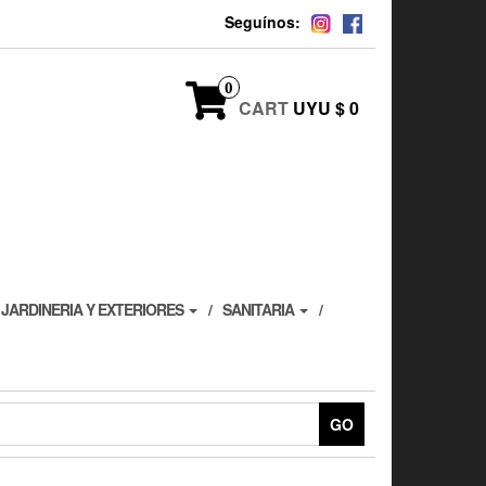
Seguínos:
0
CART
UYU $ 0
JARDINERIA Y EXTERIORES
SANITARIA
GO