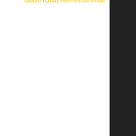
Taladro
vonder
usb
tramontina