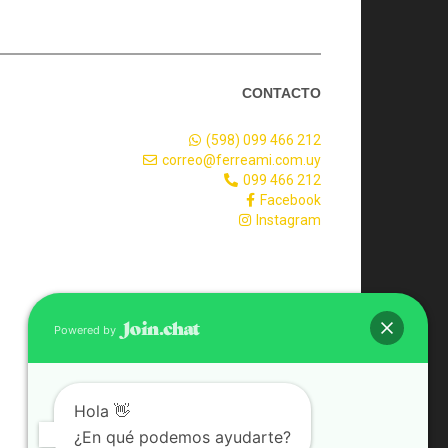
CONTACTO
(598) 099 466 212
correo@ferreami.com.uy
099 466 212
Facebook
Instagram
Powered by
Hola 👋
¿En qué podemos ayudarte?