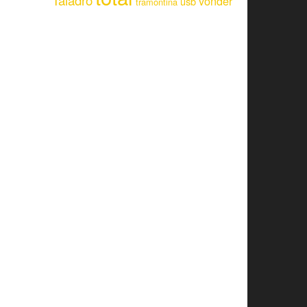
Taladro
vonder
usb
tramontina