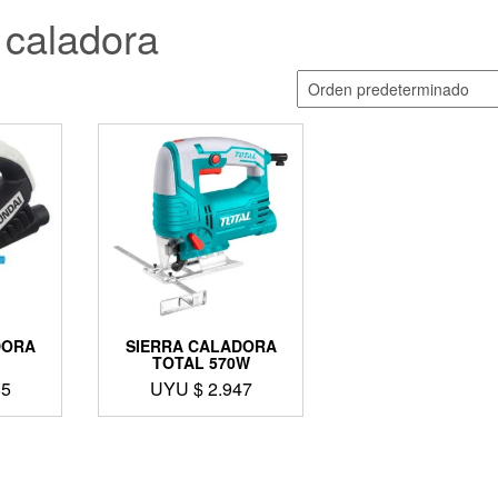
caladora
DORA
SIERRA CALADORA
TOTAL 570W
85
UYU $
2.947