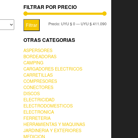
FILTRAR POR PRECIO
Precio:
UYU $ 0
—
UYU $ 411.090
Filtrar
OTRAS CATEGORIAS
ASPERSORES
BORDEADORAS
CAMPING
CARGADORES ELECTRICOS
CARRETILLAS
COMPRESORES
CONECTORES
DISCOS
ELECTRICIDAD
ELECTRODOMESTICOS
ELECTRONICA
FERRETERIA
HERRAMIENTAS Y MAQUINAS
JARDINERIA Y EXTERIORES
MEDICION