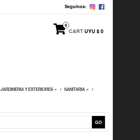
Seguínos:
0
CART
UYU $ 0
JARDINERIA Y EXTERIORES
SANITARIA
GO