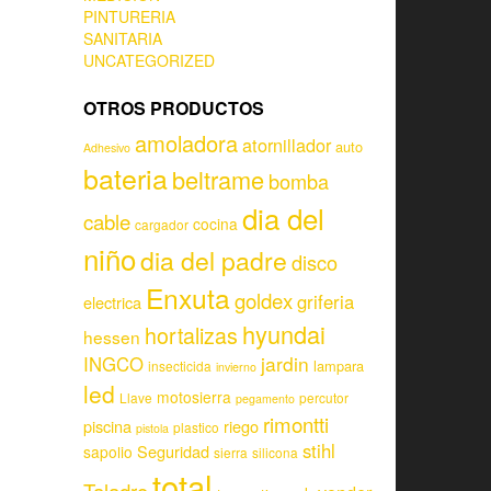
PINTURERIA
SANITARIA
UNCATEGORIZED
OTROS PRODUCTOS
amoladora
atornillador
auto
Adhesivo
bateria
beltrame
bomba
dia del
cable
cocina
cargador
niño
dia del padre
disco
Enxuta
goldex
griferia
electrica
hyundai
hortalizas
hessen
jardin
INGCO
lampara
insecticida
invierno
led
motosierra
Llave
percutor
pegamento
rimontti
piscina
riego
plastico
pistola
stihl
Seguridad
sapolio
sierra
silicona
total