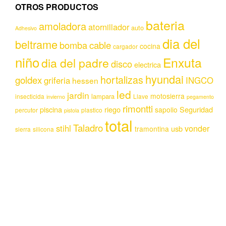
OTROS PRODUCTOS
bateria
amoladora
atornillador
auto
Adhesivo
dia del
beltrame
bomba
cable
cocina
cargador
niño
Enxuta
dia del padre
disco
electrica
hyundai
hortalizas
goldex
griferia
INGCO
hessen
led
jardin
motosierra
lampara
insecticida
Llave
invierno
pegamento
rimontti
piscina
riego
Seguridad
sapolio
percutor
plastico
pistola
total
Taladro
stihl
vonder
usb
tramontina
sierra
silicona