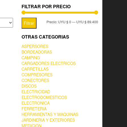
FILTRAR POR PRECIO
Precio:
UYU $ 0
—
UYU $ 89.400
Filtrar
OTRAS CATEGORIAS
ASPERSORES
BORDEADORAS
CAMPING
CARGADORES ELECTRICOS
CARRETILLAS
COMPRESORES
CONECTORES
DISCOS
ELECTRICIDAD
ELECTRODOMESTICOS
ELECTRONICA
FERRETERIA
HERRAMIENTAS Y MAQUINAS
JARDINERIA Y EXTERIORES
MEDICION