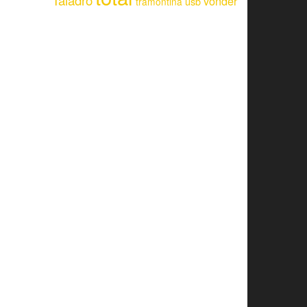
Taladro
vonder
usb
tramontina