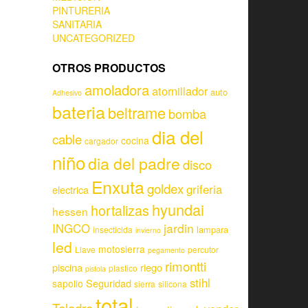
PINTURERIA
SANITARIA
UNCATEGORIZED
OTROS PRODUCTOS
amoladora
atornillador
auto
Adhesivo
bateria
beltrame
bomba
dia del
cable
cocina
cargador
niño
dia del padre
disco
Enxuta
goldex
griferia
electrica
hyundai
hortalizas
hessen
jardin
INGCO
lampara
insecticida
invierno
led
motosierra
Llave
percutor
pegamento
rimontti
piscina
riego
plastico
pistola
stihl
Seguridad
sapolio
sierra
silicona
total