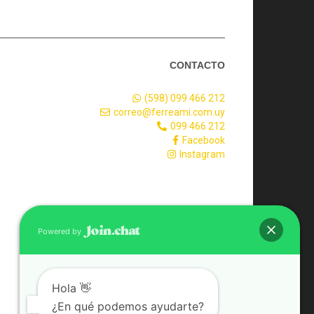
CONTACTO
(598) 099 466 212
correo@ferreami.com.uy
099 466 212
Facebook
Instagram
Powered by
Hola 👋
¿En qué podemos ayudarte?