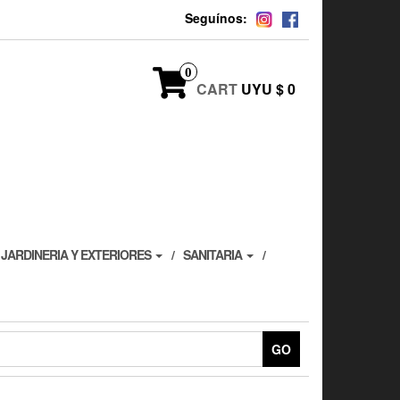
Seguínos:
0
CART
UYU $ 0
JARDINERIA Y EXTERIORES
SANITARIA
GO